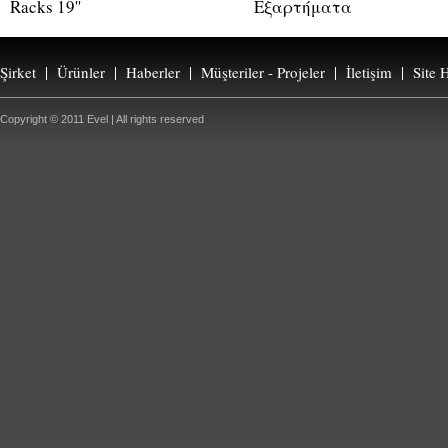
Racks 19''
Εξαρτήματα
Şirket
Ürünler
Haberler
Müşteriler - Projeler
İletişim
Site H
Copyright © 2011 Evel | All rights reserved