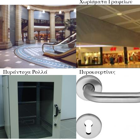
Χωρίσματα Γραφείων
Πυράντοχα Ρολλά
Πυροκουρτίνες